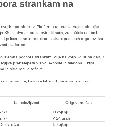
pora strankam na
 svojih uporabnikov. Platforma uporablja najsodobnejše
ija SSL in dvofaktorska avtentikacija, za zaščito osebnih
t je licenciran in reguliran s strani pristojnih organov, kar
ivost platforme.
ljo izjemna podpora strankam, ki je na voljo 24 ur na dan, 7
gljiva prek klepeta v živo, e-pošte in telefona. Ekipa
a in hitro rešuje težave.
 različne načine, kako se lahko obrnete na podporo
Razpoložljivost
Odgovorni čas
24/7
Takojšnji
24/7
V 24 urah
Delovni čas
Takojšnji