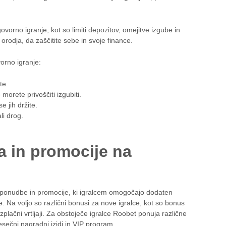
vorno igranje, kot so limiti depozitov, omejitve izgube in
orodja, da zaščitite sebe in svoje finance.
orno igranje:
te.
 morete privoščiti izgubiti.
e jih držite.
li drog.
 in promocije na
ponudbe in promocije, ki igralcem omogočajo dodaten
je. Na voljo so različni bonusi za nove igralce, kot so bonus
plačni vrtljaji. Za obstoječe igralce Roobet ponuja različne
sečni nagradni izidi in VIP program.