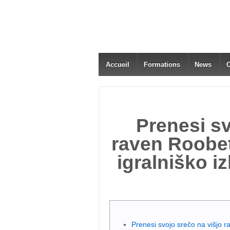
Accueil
Formations
News
C
Prenesi sv
raven Roobet
igralniško i
Prenesi svojo srečo na višjo 