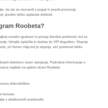
, da ste se seznanili s pogoji in pravili promocije.
at, preden lahko izplačate dobiček.
ogram Roobeta?
olj zvestim igralcem in ponuja številne prednosti, kot so
ije, hitrejše izplačila in dostop do VIP dogodkov. Stopnje
e, pri čemer višja kot je stopnja, več prednosti lahko
doseči določeno raven stanjanja. Podrobne informacije o
grama najdete na spletni strani Roobeta.
e bonus dobrodošlice.
.
ite bonuse.
jte v ekskluzivnih prednostih.