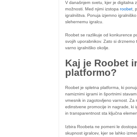
V današnjem svetu, kjer je digitalna
možnosti. Med njimi izstopa
roobet
, 
igralništva. Ponuja izjemno igralniško
slehernemu igralcu.
Roobet se razlikuje od konkurence po 
svojih uporabnikov. Zato si drznemo trd
varno igralniško okolje.
Kaj je Roobet in
platformo?
Roobet je spletna platforma, ki ponuja 
namiznimi igrami in športnimi stavami
vmesnik in zagotovljeno varnost. Za 
edinstvene promocije in nagrade, ki 
in transparentnost sta ključna eleme
Izbira Roobeta ne pomeni le dostopa 
skupnost igralcev, kjer se lahko izmen