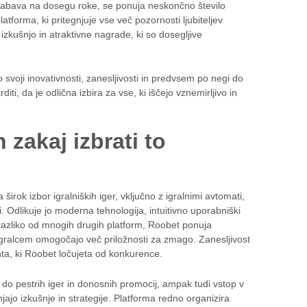
 zabava na dosegu roke, se ponuja neskončno število
platforma, ki pritegnjuje vse več pozornosti ljubiteljev
 izkušnjo in atraktivne nagrade, ki so dosegljive
svoji inovativnosti, zanesljivosti in predvsem po negi do
iti, da je odlična izbira za vse, ki iščejo vznemirljivo in
 zakaj izbrati to
širok izbor igralniških iger, vključno z igralnimi avtomati,
. Odlikuje jo moderna tehnologija, intuitivno uporabniški
razliko od mnogih drugih platform, Roobet ponuja
igralcem omogočajo več priložnosti za zmago. Zanesljivost
nta, ki Roobet ločujeta od konkurence.
do pestrih iger in donosnih promocij, ampak tudi vstop v
jajo izkušnje in strategije. Platforma redno organizira