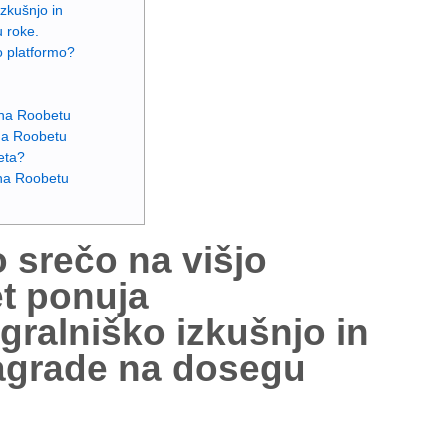
izkušnjo in
 roke.
to platformo?
 na Roobetu
na Roobetu
eta?
 na Roobetu
 srečo na višjo
t ponuja
igralniško izkušnjo in
agrade na dosegu