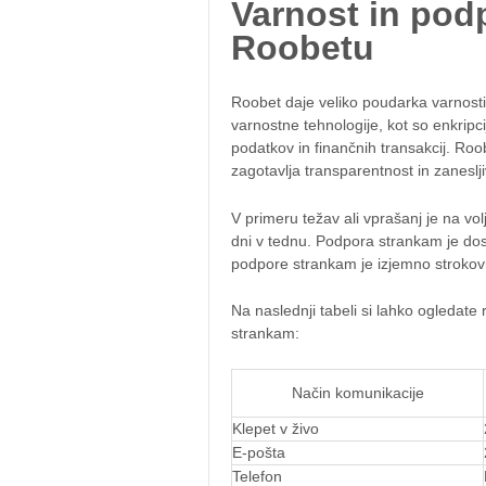
Varnost in pod
Roobetu
Roobet daje veliko poudarka varnosti
varnostne tehnologije, kot so enkripc
podatkov in finančnih transakcij. Roobe
zagotavlja transparentnost in zaneslj
V primeru težav ali vprašanj je na vo
dni v tednu. Podpora strankam je dose
podpore strankam je izjemno strokovn
Na naslednji tabeli si lahko ogledate
strankam:
Način komunikacije
Klepet v živo
E-pošta
Telefon