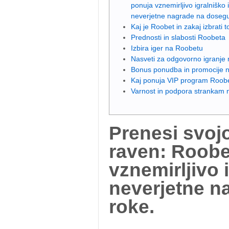
ponuja vznemirljivo igralniško 
neverjetne nagrade na dosegu
Kaj je Roobet in zakaj izbrati 
Prednosti in slabosti Roobeta
Izbira iger na Roobetu
Nasveti za odgovorno igranje
Bonus ponudba in promocije 
Kaj ponuja VIP program Roob
Varnost in podpora strankam
Prenesi svojo
raven: Roobe
vznemirljivo 
neverjetne n
roke.