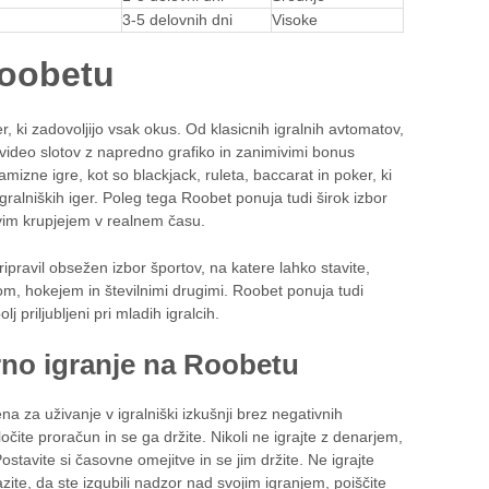
3-5 delovnih dni
Visoke
Roobetu
, ki zadovoljijo vsak okus. Od klasicnih igralnih avtomatov,
h video slotov z napredno grafiko in zanimivimi bonus
amizne igre, kot so blackjack, ruleta, baccarat in poker, ki
 igralniških iger. Poleg tega Roobet ponuja tudi širok izbor
ravim krupjejem v realnem času.
pripravil obsežen izbor športov, na katere lahko stavite,
m, hokejem in številnimi drugimi. Roobet ponuja tudi
j priljubljeni pri mladih igralcih.
no igranje na Roobetu
 za uživanje v igralniški izkušnji brez negativnih
ločite proračun in se ga držite. Nikoli ne igrajte z denarjem,
 Postavite si časovne omejitve in se jim držite. Ne igrajte
zite, da ste izgubili nadzor nad svojim igranjem, poiščite