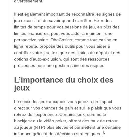
divertissement.
Il est également important de reconnaître les signes de
jeu excessif et de savoir quand s’arrêter. Fixer des
limites de temps pour vos sessions de jeu, en plus des
limites financières, peut vous aider à maintenir une
perspective saine. OhaCasino, comme tout casino en
ligne réputé, propose des outils pour vous aider à
contrôler votre jeu, tels que des limites de dépôt et des
options d’auto-exclusion, qui sont des ressources
précieuses pour une gestion saine des risques.
L’importance du choix des
jeux
Le choix des jeux auxquels vous jouez a un impact
direct sur vos chances de gain et sur le plaisir que vous
retirez de l’expérience. Certains jeux, comme le
blackjack ou le vidéo poker, offrent des taux de retour
au joueur (RTP) plus élevés et permettent une certaine
influence grâce à des décisions stratégiques. À