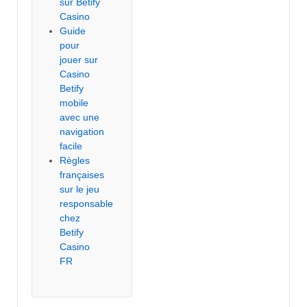
sur Betify
Casino
Guide
pour
jouer sur
Casino
Betify
mobile
avec une
navigation
facile
Règles
françaises
sur le jeu
responsable
chez
Betify
Casino
FR