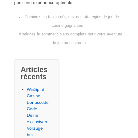
pour une expérience optimale.
‹
Dominez les tables dévoilez des stratégies de jeu de
casino gagnantes
Atteignez le sommet : plans complets pour votre aventure
de jeu au casino
›
Articles
récents
WinSpirit
Casino
Bonuscode
Code –
Deine
exklusiven
Vorzüge
bei