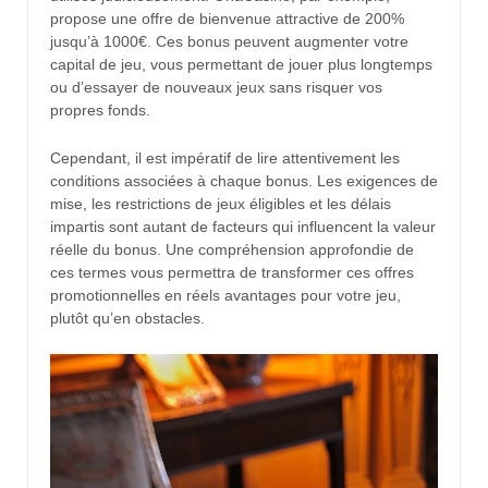
propose une offre de bienvenue attractive de 200%
jusqu’à 1000€. Ces bonus peuvent augmenter votre
capital de jeu, vous permettant de jouer plus longtemps
ou d’essayer de nouveaux jeux sans risquer vos
propres fonds.
Cependant, il est impératif de lire attentivement les
conditions associées à chaque bonus. Les exigences de
mise, les restrictions de jeux éligibles et les délais
impartis sont autant de facteurs qui influencent la valeur
réelle du bonus. Une compréhension approfondie de
ces termes vous permettra de transformer ces offres
promotionnelles en réels avantages pour votre jeu,
plutôt qu’en obstacles.