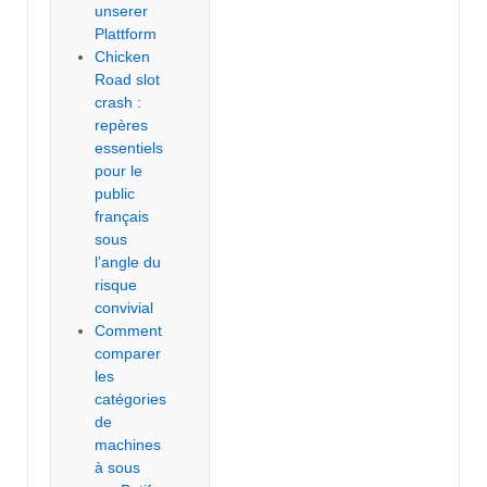
unserer
Plattform
Chicken
Road slot
crash :
repères
essentiels
pour le
public
français
sous
l’angle du
risque
convivial
Comment
comparer
les
catégories
de
machines
à sous