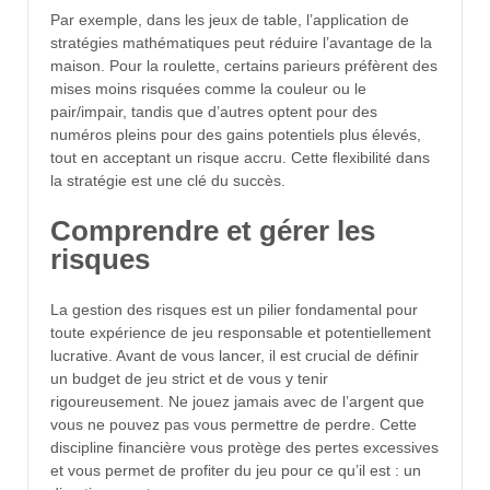
Par exemple, dans les jeux de table, l’application de
stratégies mathématiques peut réduire l’avantage de la
maison. Pour la roulette, certains parieurs préfèrent des
mises moins risquées comme la couleur ou le
pair/impair, tandis que d’autres optent pour des
numéros pleins pour des gains potentiels plus élevés,
tout en acceptant un risque accru. Cette flexibilité dans
la stratégie est une clé du succès.
Comprendre et gérer les
risques
La gestion des risques est un pilier fondamental pour
toute expérience de jeu responsable et potentiellement
lucrative. Avant de vous lancer, il est crucial de définir
un budget de jeu strict et de vous y tenir
rigoureusement. Ne jouez jamais avec de l’argent que
vous ne pouvez pas vous permettre de perdre. Cette
discipline financière vous protège des pertes excessives
et vous permet de profiter du jeu pour ce qu’il est : un