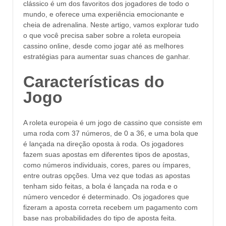
clássico é um dos favoritos dos jogadores de todo o
mundo, e oferece uma experiência emocionante e
cheia de adrenalina. Neste artigo, vamos explorar tudo
o que você precisa saber sobre a roleta europeia
cassino online, desde como jogar até as melhores
estratégias para aumentar suas chances de ganhar.
Características do
Jogo
A roleta europeia é um jogo de cassino que consiste em
uma roda com 37 números, de 0 a 36, e uma bola que
é lançada na direção oposta à roda. Os jogadores
fazem suas apostas em diferentes tipos de apostas,
como números individuais, cores, pares ou ímpares,
entre outras opções. Uma vez que todas as apostas
tenham sido feitas, a bola é lançada na roda e o
número vencedor é determinado. Os jogadores que
fizeram a aposta correta recebem um pagamento com
base nas probabilidades do tipo de aposta feita.