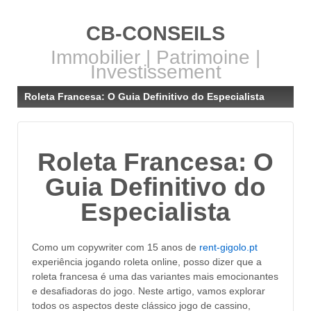
CB-CONSEILS
Immobilier | Patrimoine |
Investissement
Roleta Francesa: O Guia Definitivo do Especialista
Roleta Francesa: O
Guia Definitivo do
Especialista
Como um copywriter com 15 anos de
rent-gigolo.pt
experiência jogando roleta online, posso dizer que a
roleta francesa é uma das variantes mais emocionantes
e desafiadoras do jogo. Neste artigo, vamos explorar
todos os aspectos deste clássico jogo de cassino,