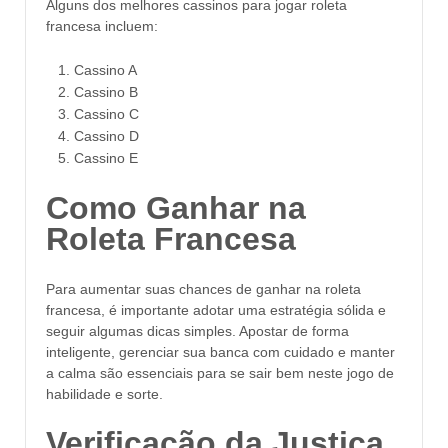
Alguns dos melhores cassinos para jogar roleta
francesa incluem:
Cassino A
Cassino B
Cassino C
Cassino D
Cassino E
Como Ganhar na
Roleta Francesa
Para aumentar suas chances de ganhar na roleta
francesa, é importante adotar uma estratégia sólida e
seguir algumas dicas simples. Apostar de forma
inteligente, gerenciar sua banca com cuidado e manter
a calma são essenciais para se sair bem neste jogo de
habilidade e sorte.
Verificação da Justiça