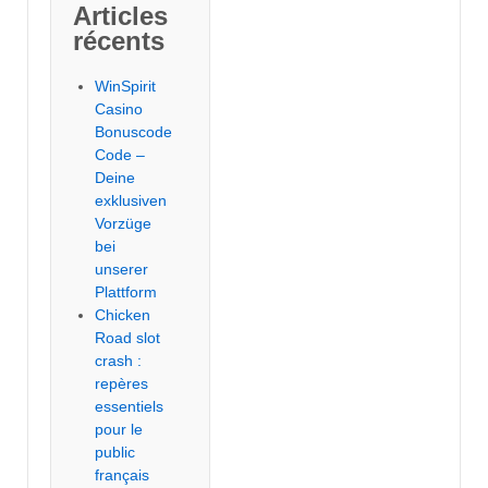
Articles
récents
WinSpirit
Casino
Bonuscode
Code –
Deine
exklusiven
Vorzüge
bei
unserer
Plattform
Chicken
Road slot
crash :
repères
essentiels
pour le
public
français