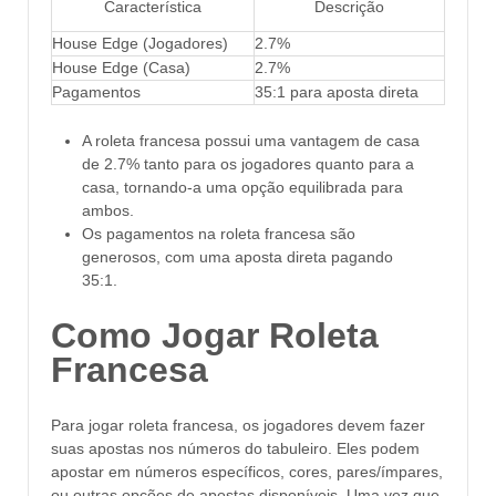
Característica
Descrição
House Edge (Jogadores)
2.7%
House Edge (Casa)
2.7%
Pagamentos
35:1 para aposta direta
A roleta francesa possui uma vantagem de casa
de 2.7% tanto para os jogadores quanto para a
casa, tornando-a uma opção equilibrada para
ambos.
Os pagamentos na roleta francesa são
generosos, com uma aposta direta pagando
35:1.
Como Jogar Roleta
Francesa
Para jogar roleta francesa, os jogadores devem fazer
suas apostas nos números do tabuleiro. Eles podem
apostar em números específicos, cores, pares/ímpares,
ou outras opções de apostas disponíveis. Uma vez que