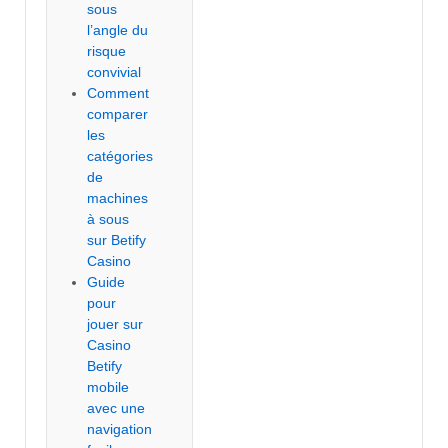
sous
l’angle du
risque
convivial
Comment
comparer
les
catégories
de
machines
à sous
sur Betify
Casino
Guide
pour
jouer sur
Casino
Betify
mobile
avec une
navigation