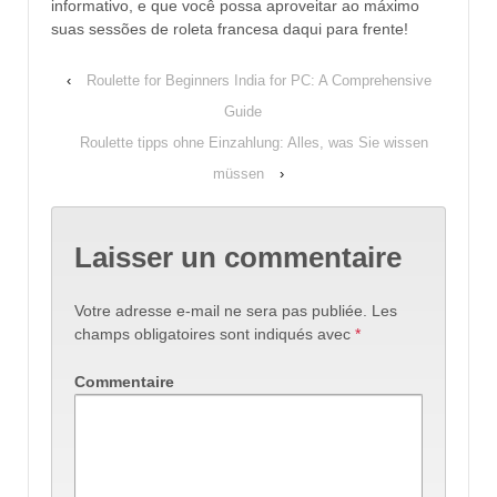
informativo, e que você possa aproveitar ao máximo
suas sessões de roleta francesa daqui para frente!
‹
Roulette for Beginners India for PC: A Comprehensive
Guide
Roulette tipps ohne Einzahlung: Alles, was Sie wissen
müssen
›
Laisser un commentaire
Votre adresse e-mail ne sera pas publiée.
Les
champs obligatoires sont indiqués avec
*
Commentaire