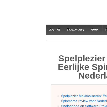
Accueil
Formations
News
C
Spelplezie
Eerlijke S
Nederl
Spelplezier Maximaliseren: Een
Spinmama review voor Nederl
Spelaanbod en Software Provid