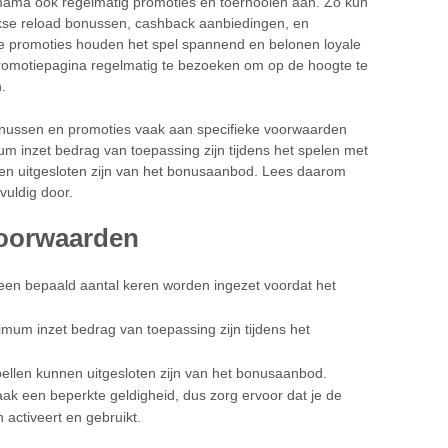
ama ook regelmatig promoties en toernooien aan. Zo kun
ijkse reload bonussen, cashback aanbiedingen, en
eze promoties houden het spel spannend en belonen loyale
promotiepagina regelmatig te bezoeken om op de hoogte te
.
bonussen en promoties vaak aan specifieke voorwaarden
m inzet bedrag van toepassing zijn tijdens het spelen met
en uitgesloten zijn van het bonusaanbod. Lees daarom
vuldig door.
voorwaarden
een bepaald aantal keren worden ingezet voordat het
um inzet bedrag van toepassing zijn tijdens het
pellen kunnen uitgesloten zijn van het bonusaanbod.
k een beperkte geldigheid, dus zorg ervoor dat je de
 activeert en gebruikt.