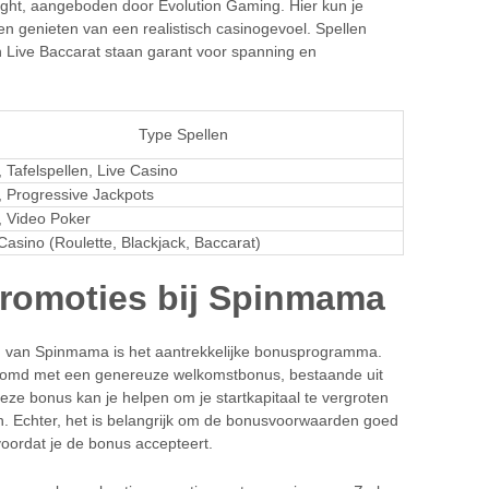
hlight, aangeboden door Evolution Gaming. Hier kun je
en genieten van een realistisch casinogevoel. Spellen
en Live Baccarat staan garant voor spanning en
Type Spellen
, Tafelspellen, Live Casino
, Progressive Jackpots
, Video Poker
Casino (Roulette, Blackjack, Baccarat)
romoties bij Spinmama
en van Spinmama is het aantrekkelijke bonusprogramma.
komd met een genereuze welkomstbonus, bestaande uit
Deze bonus kan je helpen om je startkapitaal te vergroten
. Echter, het is belangrijk om de bonusvoorwaarden goed
 voordat je de bonus accepteert.