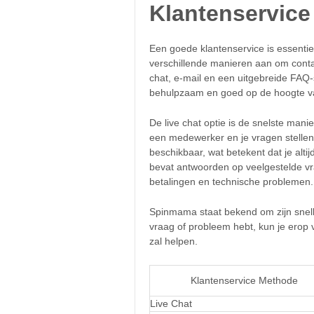
Klantenservice
Een goede klantenservice is essentie
verschillende manieren aan om conta
chat, e-mail en een uitgebreide FAQ-
behulpzaam en goed op de hoogte van
De live chat optie is de snelste mani
een medewerker en je vragen stellen
beschikbaar, wat betekent dat je altij
bevat antwoorden op veelgestelde vr
betalingen en technische problemen.
Spinmama staat bekend om zijn snelle
vraag of probleem hebt, kun je erop 
zal helpen.
Klantenservice Methode
Live Chat