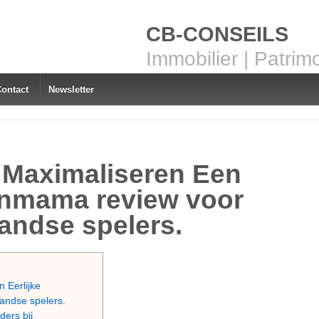
CB-CONSEILS
Immobilier | Patrim
ontact
Newsletter
r Maximaliseren Een
pinmama review voor
andse spelers.
 Eerlijke
andse spelers.
ers bij