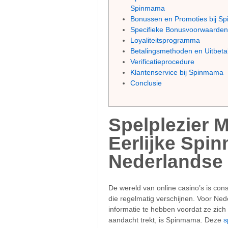
Spinmama
Bonussen en Promoties bij S
Specifieke Bonusvoorwaarden
Loyaliteitsprogramma
Betalingsmethoden en Uitbeta
Verificatieprocedure
Klantenservice bij Spinmama
Conclusie
Spelplezier 
Eerlijke Spi
Nederlandse 
De wereld van online casino’s is con
die regelmatig verschijnen. Voor Ned
informatie te hebben voordat ze zich 
aandacht trekt, is Spinmama. Deze
s