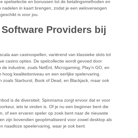
e spelselectie en bonussen tot de betalingsmethoden en
en nadelen in kaart brengen, zodat je een weloverwogen
geschikt is voor jou.
Software Providers bij
ala aan casinospellen, variërend van klassieke slots tot
ive casino opties. De spelcollectie wordt gevoed door
de industrie, zoals NetEnt, Microgaming, Play’n GO, en
 hoog kwaliteitsniveau en een eerlijke spelervaring.
en zoals Starburst, Book of Dead, en Blackjack, maar ook
nbod is de diversiteit. Spinmama zorgt ervoor dat er voor
orkeur, iets te vinden is. Of je nu een beginner bent die
en, of een ervaren speler op zoek bent naar de nieuwste
llen zijn bovendien geoptimaliseerd voor zowel desktop als
n naadloze speelervaring, waar je ook bent.