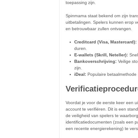
toepassing zijn.
Spinmama staat bekend om zijn transp
uitbetalingen. Spelers kunnen erop ve
en betrouwbaar zullen ontvangen.
Creditcard (Visa, Mastercard):
duren.
E-wallets (Skrill, Neteller):
Snell
Bankoverschrijving:
Veilige sto
zijn.
iDeal:
Populaire betaalmethode in
Verificatieprocedur
Voordat je voor de eerste keer een 
account te verifiëren. Dit is een st
de veiligheid van spelers te waarbo
identificatiedocumenten (zoals een pa
een recente energierekening) te vers