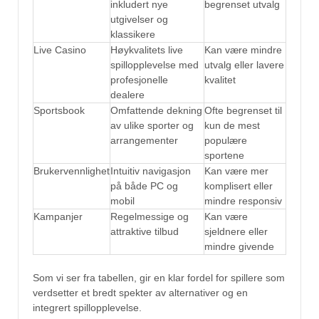
inkludert nye
begrenset utvalg
utgivelser og
klassikere
Live Casino
Høykvalitets live
Kan være mindre
spillopplevelse med
utvalg eller lavere
profesjonelle
kvalitet
dealere
Sportsbook
Omfattende dekning
Ofte begrenset til
av ulike sporter og
kun de mest
arrangementer
populære
sportene
Brukervennlighet
Intuitiv navigasjon
Kan være mer
på både PC og
komplisert eller
mobil
mindre responsiv
Kampanjer
Regelmessige og
Kan være
attraktive tilbud
sjeldnere eller
mindre givende
Som vi ser fra tabellen, gir en klar fordel for spillere som
verdsetter et bredt spekter av alternativer og en
integrert spillopplevelse.