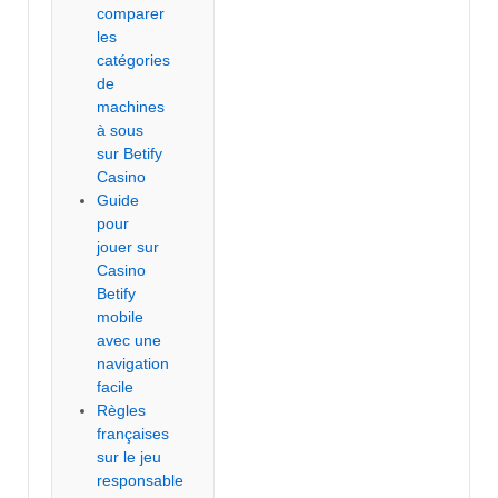
comparer
les
catégories
de
machines
à sous
sur Betify
Casino
Guide
pour
jouer sur
Casino
Betify
mobile
avec une
navigation
facile
Règles
françaises
sur le jeu
responsable