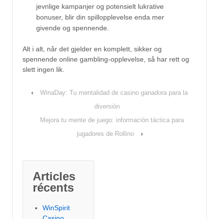
jevnlige kampanjer og potensielt lukrative
bonuser, blir din spillopplevelse enda mer
givende og spennende.
Alt i alt, når det gjelder en komplett, sikker og
spennende online gambling-opplevelse, så har rett og
slett ingen lik.
‹
WinaDay: Tu mentalidad de casino ganadora para la
diversión
Mejora tu mente de juego: información táctica para
jugadores de Rollino
›
Articles
récents
WinSpirit
Casino