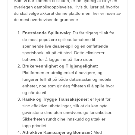
Som vi har kommet til slutten, er det tydelig at tilbyr en
overlegen gamblingopplevelse. Hvis du lurer på hvorfor
du skal velge akkurat denne plattformen, her er noen av
de mest overbevisende grunnene:
Enestående Spillutvalg:
Du får tilgang til alt fra
de mest populære spilleautomatene til
spennende live dealer-spill og en omfattende
sportsbook, alt på ett sted. Dette eliminerer
behovet for å logge inn på flere sider.
Brukervennlighet og Tilgjengelighet:
Plattformen er utrolig enkel å navigere, og
fungerer feilfritt på både datamaskin og mobile
enheter, noe som gir deg friheten til å spille hvor
og når du vil.
Raske og Trygge Transaksjoner:
er kjent for
sine effektive utbetalinger, slik at du kan nyte
gevinstene dine uten unødvendige forsinkelser.
Sikkerheten rundt dine innskudd og uttak er
topp prioritet.
Attraktive Kampanjer og Bonuser:
Med