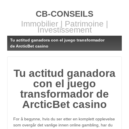
CB-CONSEILS
Immobilier | Patrimoine |
Investissement
Tu actitud ganadora con el juego transformador
de ArcticBet casino
Tu actitud ganadora
con el juego
transformador de
ArcticBet casino
For å begynne, hvis du ser etter en komplett opplevelse
som overgår det vanlige innen online gambling, har du