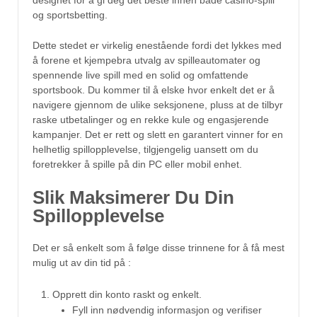
og sportsbetting.
Dette stedet er virkelig enestående fordi det lykkes med
å forene et kjempebra utvalg av spilleautomater og
spennende live spill med en solid og omfattende
sportsbook. Du kommer til å elske hvor enkelt det er å
navigere gjennom de ulike seksjonene, pluss at de tilbyr
raske utbetalinger og en rekke kule og engasjerende
kampanjer. Det er rett og slett en garantert vinner for en
helhetlig spillopplevelse, tilgjengelig uansett om du
foretrekker å spille på din PC eller mobil enhet.
Slik Maksimerer Du Din
Spillopplevelse
Det er så enkelt som å følge disse trinnene for å få mest
mulig ut av din tid på :
Opprett din konto raskt og enkelt.
Fyll inn nødvendig informasjon og verifiser