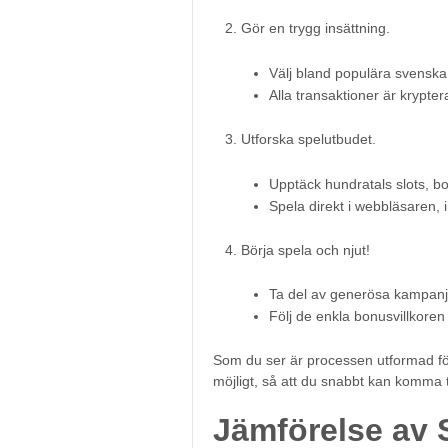
Gör en trygg insättning.
Välj bland populära svenska
Alla transaktioner är krypte
Utforska spelutbudet.
Upptäck hundratals slots, bo
Spela direkt i webbläsaren,
Börja spela och njut!
Ta del av generösa kampanj
Följ de enkla bonusvillkoren f
Som du ser är processen utformad för
möjligt, så att du snabbt kan komma til
Jämförelse av 