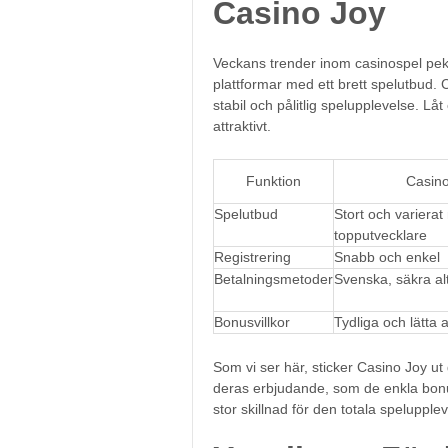
Casino Joy
Veckans trender inom casinospel pek
plattformar med ett brett spelutbud.
stabil och pålitlig spelupplevelse. L
attraktivt.
Funktion
Casino
Spelutbud
Stort och varierat 
topputvecklare
Registrering
Snabb och enkel
Betalningsmetoder
Svenska, säkra al
Bonusvillkor
Tydliga och lätta a
Som vi ser här, sticker Casino Joy ut
deras erbjudande, som de enkla bonu
stor skillnad för den totala spelupple