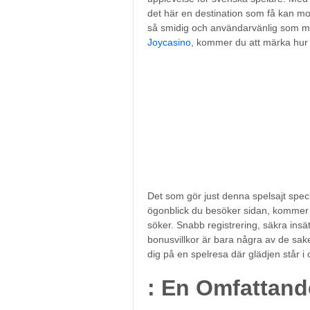
det här en destination som få kan mo
så smidig och användarvänlig som möjli
Joycasino
, kommer du att märka hur l
Det som gör just denna spelsajt speci
ögonblick du besöker sidan, kommer du
söker. Snabb registrering, säkra ins
bonusvillkor är bara några av de sake
dig på en spelresa där glädjen står i
: En Omfattand