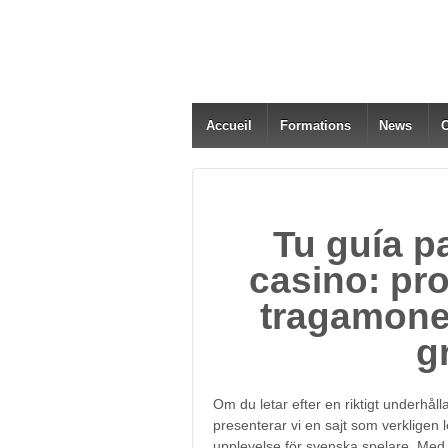
Accueil
Formations
News
C
Tu guía pa
casino: pr
tragamone
g
Om du letar efter en riktigt underhåll
presenterar vi en sajt som verkligen l
upplevelse för svenska spelare. Med e