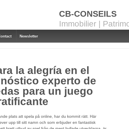
CB-CONSEILS
Immobilier | Patrim
ontact
Newsletter
ra la alegría en el
onóstico experto de
das para un juego
ratificante
ande plats att spela på online, har du kommit rätt. Här
ever upp till sitt namn och som erbjuder en fantastisk
tt brett utbud av spel från de mest hyllade utvecklarna, är