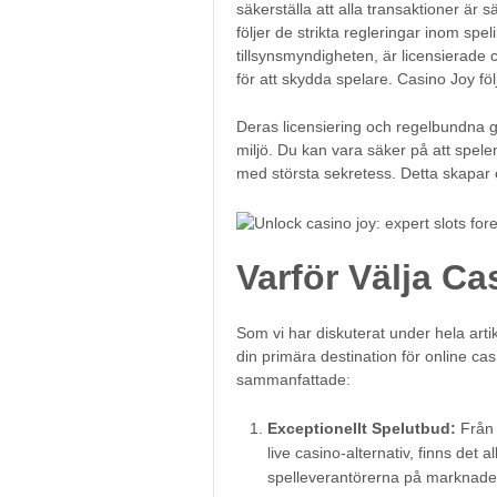
säkerställa att alla transaktioner ä
följer de strikta regleringar inom spe
tillsynsmyndigheten, är licensierade 
för att skydda spelare. Casino Joy föl
Deras licensiering och regelbundna gr
miljö. Du kan vara säker på att spel
med största sekretess. Detta skapar 
Varför Välja C
Som vi har diskuterat under hela arti
din primära destination för online ca
sammanfattade:
Exceptionellt Spelutbud:
Från 
live casino-alternativ, finns det a
spelleverantörerna på marknade