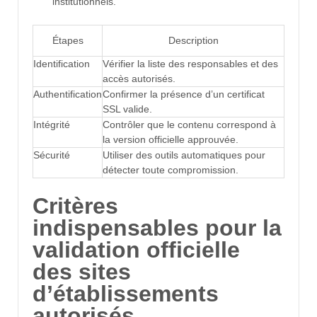
institutionnels.
Étapes
Description
Identification
Vérifier la liste des responsables et des
accès autorisés.
Authentification
Confirmer la présence d’un certificat
SSL valide.
Intégrité
Contrôler que le contenu correspond à
la version officielle approuvée.
Sécurité
Utiliser des outils automatiques pour
détecter toute compromission.
Critères
indispensables pour la
validation officielle
des sites
d’établissements
autorisés