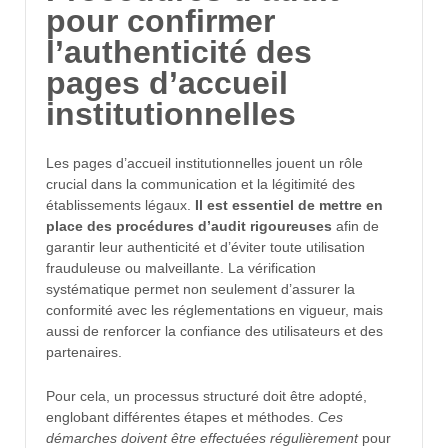
pour confirmer
l’authenticité des
pages d’accueil
institutionnelles
Les pages d’accueil institutionnelles jouent un rôle
crucial dans la communication et la légitimité des
établissements légaux.
Il est essentiel de mettre en
place des procédures d’audit rigoureuses
afin de
garantir leur authenticité et d’éviter toute utilisation
frauduleuse ou malveillante. La vérification
systématique permet non seulement d’assurer la
conformité avec les réglementations en vigueur, mais
aussi de renforcer la confiance des utilisateurs et des
partenaires.
Pour cela, un processus structuré doit être adopté,
englobant différentes étapes et méthodes.
Ces
démarches doivent être effectuées régulièrement
pour