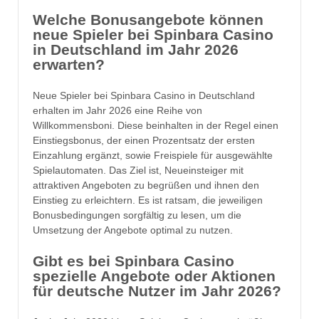
Welche Bonusangebote können
neue Spieler bei Spinbara Casino
in Deutschland im Jahr 2026
erwarten?
Neue Spieler bei Spinbara Casino in Deutschland
erhalten im Jahr 2026 eine Reihe von
Willkommensboni. Diese beinhalten in der Regel einen
Einstiegsbonus, der einen Prozentsatz der ersten
Einzahlung ergänzt, sowie Freispiele für ausgewählte
Spielautomaten. Das Ziel ist, Neueinsteiger mit
attraktiven Angeboten zu begrüßen und ihnen den
Einstieg zu erleichtern. Es ist ratsam, die jeweiligen
Bonusbedingungen sorgfältig zu lesen, um die
Umsetzung der Angebote optimal zu nutzen.
Gibt es bei Spinbara Casino
spezielle Angebote oder Aktionen
für deutsche Nutzer im Jahr 2026?