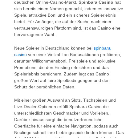
deutschen Online-Casino-Markt.
Spinbara Casino
hat
sich bereits einen Namen gemacht, indem es innovative
Spiele, attraktive Boni und ein sicheres Spielerlebnis
bietet. Für Anfänger, die auf der Suche nach einer
vertrauenswürdigen Plattform sind, ist das Casino eine
hervorragende Wahl.
Neue Spieler in Deutschland können bei
spinbara
casino
von einer Vielzahl an Bonusaktionen profitieren,
darunter Willkommensboni, Freispiele und exklusive
Promotions, die den Einstieg erleichtern und das
Spielerlebnis bereichern. Zudem legt das Casino
großen Wert auf faire Spielbedingungen und den
Schutz der persönlichen Daten.
Mit einer großen Auswahl an Slots, Tischspielen und
Live-Dealer-Optionen erfüllt Spinbara Casino die
unterschiedlichsten Geschmäcker und Vorlieben.
Darüber hinaus sorgt die benutzerfreundliche
Oberfläche für eine einfache Navigation, sodass auch
Neulinge schnell ihre Lieblingsspiele finden können. Das