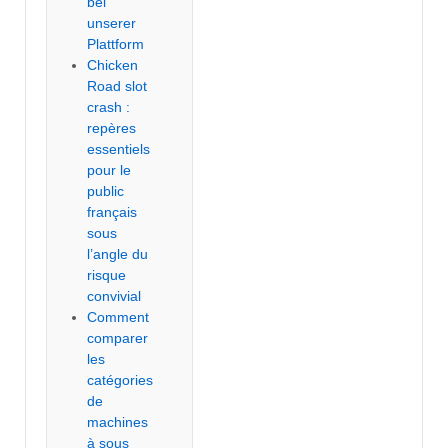
bei
unserer
Plattform
Chicken
Road slot
crash :
repères
essentiels
pour le
public
français
sous
l’angle du
risque
convivial
Comment
comparer
les
catégories
de
machines
à sous