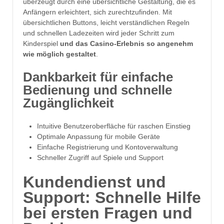
überzeugt durch eine übersichtliche Gestaltung, die es
Anfängern erleichtert, sich zurechtzufinden. Mit
übersichtlichen Buttons, leicht verständlichen Regeln
und schnellen Ladezeiten wird jeder Schritt zum
Kinderspiel
und das Casino-Erlebnis so angenehm
wie möglich gestaltet
.
Dankbarkeit für einfache
Bedienung und schnelle
Zugänglichkeit
Intuitive Benutzeroberfläche für raschen Einstieg
Optimale Anpassung für mobile Geräte
Einfache Registrierung und Kontoverwaltung
Schneller Zugriff auf Spiele und Support
Kundendienst und
Support: Schnelle Hilfe
bei ersten Fragen und