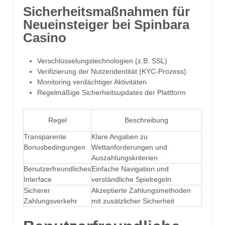
Sicherheitsmaßnahmen für
Neueinsteiger bei Spinbara
Casino
Verschlüsselungstechnologien (z.B. SSL)
Verifizierung der Nutzeridentität (KYC-Prozess)
Monitoring verdächtiger Aktivitäten
Regelmäßige Sicherheitsupdates der Plattform
Regel
Beschreibung
Transparente
Klare Angaben zu
Bonusbedingungen
Wettanforderungen und
Auszahlungskriterien
Benutzerfreundliches
Einfache Navigation und
Interface
verständliche Spielregeln
Sicherer
Akzeptierte Zahlungsmethoden
Zahlungsverkehr
mit zusätzlicher Sicherheit