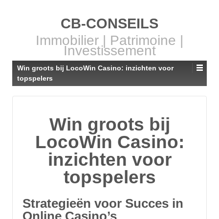
CB-CONSEILS
Immobilier | Patrimoine |
Investissement
Win groots bij LocoWin Casino: inzichten voor
topspelers
Win groots bij
LocoWin Casino:
inzichten voor
topspelers
Strategieën voor Succes in
Online Casino’s