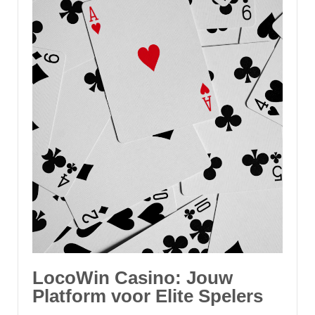
LocoWin Casino: Jouw
Platform voor Elite Spelers