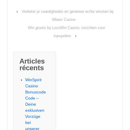
‹
Verbeter je vaardigheden en genereer echte winsten bij
Wbetz Casino
Win groots bij LocoWin Casino: inzichten voor
topspelers
›
Articles
récents
WinSpirit
Casino
Bonuscode
Code –
Deine
exklusiven
Vorzüge
bei
unserer