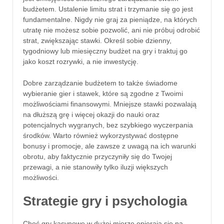
budżetem. Ustalenie limitu strat i trzymanie się go jest
fundamentalne. Nigdy nie graj za pieniądze, na których
utratę nie możesz sobie pozwolić, ani nie próbuj odrobić
strat, zwiększając stawki. Określ sobie dzienny,
tygodniowy lub miesięczny budżet na gry i traktuj go
jako koszt rozrywki, a nie inwestycję.
Dobre zarządzanie budżetem to także świadome
wybieranie gier i stawek, które są zgodne z Twoimi
możliwościami finansowymi. Mniejsze stawki pozwalają
na dłuższą grę i więcej okazji do nauki oraz
potencjalnych wygranych, bez szybkiego wyczerpania
środków. Warto również wykorzystywać dostępne
bonusy i promocje, ale zawsze z uwagą na ich warunki
obrotu, aby faktycznie przyczyniły się do Twojej
przewagi, a nie stanowiły tylko iluzji większych
możliwości.
Strategie gry i psychologia
Choć gry kasynowe w dużej mierze opierają się na