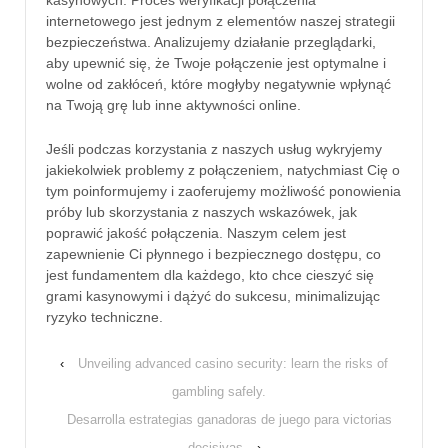
kasynowych. Proces weryfikacji połączenia
internetowego jest jednym z elementów naszej strategii
bezpieczeństwa. Analizujemy działanie przeglądarki,
aby upewnić się, że Twoje połączenie jest optymalne i
wolne od zakłóceń, które mogłyby negatywnie wpłynąć
na Twoją grę lub inne aktywności online.
Jeśli podczas korzystania z naszych usług wykryjemy
jakiekolwiek problemy z połączeniem, natychmiast Cię o
tym poinformujemy i zaoferujemy możliwość ponowienia
próby lub skorzystania z naszych wskazówek, jak
poprawić jakość połączenia. Naszym celem jest
zapewnienie Ci płynnego i bezpiecznego dostępu, co
jest fundamentem dla każdego, kto chce cieszyć się
grami kasynowymi i dążyć do sukcesu, minimalizując
ryzyko techniczne.
‹
Unveiling advanced casino security: learn the risks of
gambling safely.
Desarrolla estrategias ganadoras de juego para victorias
decisivas
›