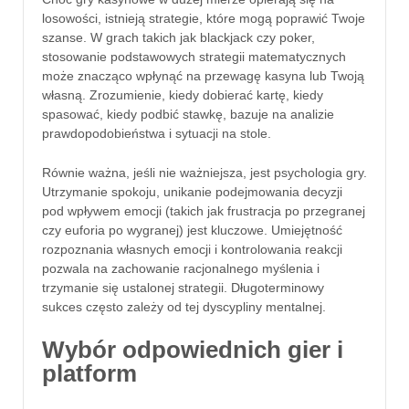
losowości, istnieją strategie, które mogą poprawić Twoje
szanse. W grach takich jak blackjack czy poker,
stosowanie podstawowych strategii matematycznych
może znacząco wpłynąć na przewagę kasyna lub Twoją
własną. Zrozumienie, kiedy dobierać kartę, kiedy
spasować, kiedy podbić stawkę, bazuje na analizie
prawdopodobieństwa i sytuacji na stole.
Równie ważna, jeśli nie ważniejsza, jest psychologia gry.
Utrzymanie spokoju, unikanie podejmowania decyzji
pod wpływem emocji (takich jak frustracja po przegranej
czy euforia po wygranej) jest kluczowe. Umiejętność
rozpoznania własnych emocji i kontrolowania reakcji
pozwala na zachowanie racjonalnego myślenia i
trzymanie się ustalonej strategii. Długoterminowy
sukces często zależy od tej dyscypliny mentalnej.
Wybór odpowiednich gier i
platform