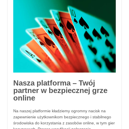
Nasza platforma – Twój
partner w bezpiecznej grze
online
Na naszej platformie kładziemy ogromny nacisk na
zapewnienie użytkownikom bezpiecznego i stabilnego
środowiska do korzystania z zasobów online, w tym gier