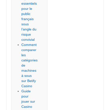
essentiels
pour le
public
français
sous
l’angle du
risque
convivial
Comment
comparer
les
catégories
de
machines
à sous
sur Betify
Casino
Guide
pour
jouer sur
Casino