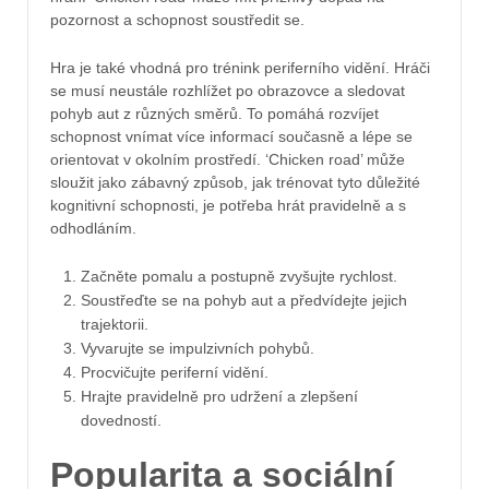
pozornost a schopnost soustředit se.
Hra je také vhodná pro trénink periferního vidění. Hráči
se musí neustále rozhlížet po obrazovce a sledovat
pohyb aut z různých směrů. To pomáhá rozvíjet
schopnost vnímat více informací současně a lépe se
orientovat v okolním prostředí. ‘Chicken road’ může
sloužit jako zábavný způsob, jak trénovat tyto důležité
kognitivní schopnosti, je potřeba hrát pravidelně a s
odhodláním.
Začněte pomalu a postupně zvyšujte rychlost.
Soustřeďte se na pohyb aut a předvídejte jejich
trajektorii.
Vyvarujte se impulzivních pohybů.
Procvičujte periferní vidění.
Hrajte pravidelně pro udržení a zlepšení
dovedností.
Popularita a sociální