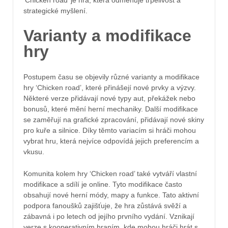
strategické myšlení.
Varianty a modifikace
hry
Postupem času se objevily různé varianty a modifikace
hry ‘Chicken road’, které přinášejí nové prvky a výzvy.
Některé verze přidávají nové typy aut, překážek nebo
bonusů, které mění herní mechaniky. Další modifikace
se zaměřují na grafické zpracování, přidávají nové skiny
pro kuře a silnice. Díky těmto variacím si hráči mohou
vybrat hru, která nejvíce odpovídá jejich preferencím a
vkusu.
Komunita kolem hry ‘Chicken road’ také vytváří vlastní
modifikace a sdílí je online. Tyto modifikace často
obsahují nové herní módy, mapy a funkce. Tato aktivní
podpora fanoušků zajišťuje, že hra zůstává svěží a
zábavná i po letech od jejího prvního vydání. Vznikají
verze s kooperativním hraním, kde mohou hráči hrát s