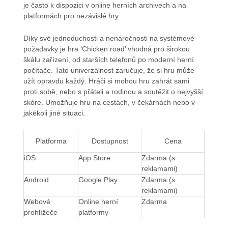
je často k dispozici v online herních archivech a na
platformách pro nezávislé hry.
Díky své jednoduchosti a nenáročnosti na systémové
požadavky je hra ‘Chicken road’ vhodná pro širokou
škálu zařízení, od starších telefonů po moderní herní
počítače. Tato univerzálnost zaručuje, že si hru může
užít opravdu každý. Hráči si mohou hru zahrát sami
proti sobě, nebo s přáteli a rodinou a soutěžit o nejvyšší
skóre. Umožňuje hru na cestách, v čekárnách nebo v
jakékoli jiné situaci.
Platforma
Dostupnost
Cena
iOS
App Store
Zdarma (s
reklamami)
Android
Google Play
Zdarma (s
reklamami)
Webové
Online herní
Zdarma
prohlížeče
platformy