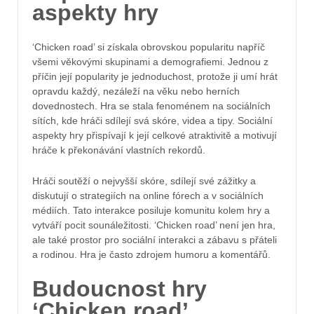
aspekty hry
‘Chicken road’ si získala obrovskou popularitu napříč
všemi věkovými skupinami a demografiemi. Jednou z
příčin její popularity je jednoduchost, protože ji umí hrát
opravdu každý, nezáleží na věku nebo herních
dovednostech. Hra se stala fenoménem na sociálních
sítích, kde hráči sdílejí svá skóre, videa a tipy. Sociální
aspekty hry přispívají k její celkové atraktivitě a motivují
hráče k překonávání vlastních rekordů.
Hráči soutěží o nejvyšší skóre, sdílejí své zážitky a
diskutují o strategiích na online fórech a v sociálních
médiích. Tato interakce posiluje komunitu kolem hry a
vytváří pocit sounáležitosti. ‘Chicken road’ není jen hra,
ale také prostor pro sociální interakci a zábavu s přáteli
a rodinou. Hra je často zdrojem humoru a komentářů.
Budoucnost hry
‘Chicken road’