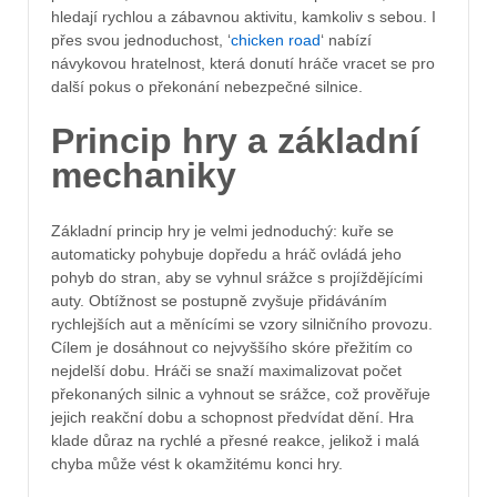
hledají rychlou a zábavnou aktivitu, kamkoliv s sebou. I
přes svou jednoduchost, ‘
chicken road
‘ nabízí
návykovou hratelnost, která donutí hráče vracet se pro
další pokus o překonání nebezpečné silnice.
Princip hry a základní
mechaniky
Základní princip hry je velmi jednoduchý: kuře se
automaticky pohybuje dopředu a hráč ovládá jeho
pohyb do stran, aby se vyhnul srážce s projíždějícími
auty. Obtížnost se postupně zvyšuje přidáváním
rychlejších aut a měnícími se vzory silničního provozu.
Cílem je dosáhnout co nejvyššího skóre přežitím co
nejdelší dobu. Hráči se snaží maximalizovat počet
překonaných silnic a vyhnout se srážce, což prověřuje
jejich reakční dobu a schopnost předvídat dění. Hra
klade důraz na rychlé a přesné reakce, jelikož i malá
chyba může vést k okamžitému konci hry.