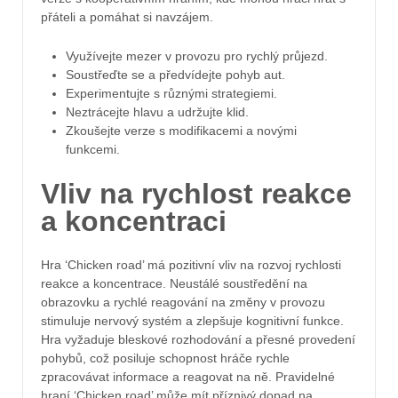
přáteli a pomáhat si navzájem.
Využívejte mezer v provozu pro rychlý průjezd.
Soustřeďte se a předvídejte pohyb aut.
Experimentujte s různými strategiemi.
Neztrácejte hlavu a udržujte klid.
Zkoušejte verze s modifikacemi a novými
funkcemi.
Vliv na rychlost reakce
a koncentraci
Hra ‘Chicken road’ má pozitivní vliv na rozvoj rychlosti
reakce a koncentrace. Neustálé soustředění na
obrazovku a rychlé reagování na změny v provozu
stimuluje nervový systém a zlepšuje kognitivní funkce.
Hra vyžaduje bleskové rozhodování a přesné provedení
pohybů, což posiluje schopnost hráče rychle
zpracovávat informace a reagovat na ně. Pravidelné
hraní ‘Chicken road’ může mít příznivý dopad na