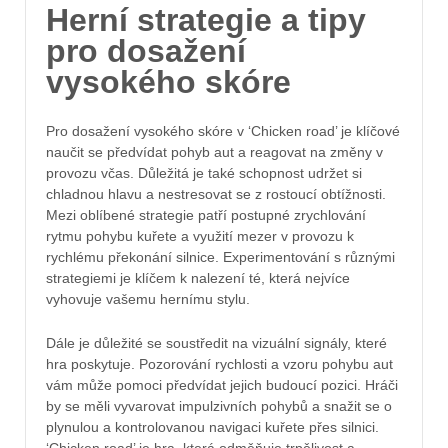
Herní strategie a tipy
pro dosažení
vysokého skóre
Pro dosažení vysokého skóre v ‘Chicken road’ je klíčové
naučit se předvídat pohyb aut a reagovat na změny v
provozu včas. Důležitá je také schopnost udržet si
chladnou hlavu a nestresovat se z rostoucí obtížnosti.
Mezi oblíbené strategie patří postupné zrychlování
rytmu pohybu kuřete a využití mezer v provozu k
rychlému překonání silnice. Experimentování s různými
strategiemi je klíčem k nalezení té, která nejvíce
vyhovuje vašemu hernímu stylu.
Dále je důležité se soustředit na vizuální signály, které
hra poskytuje. Pozorování rychlosti a vzoru pohybu aut
vám může pomoci předvídat jejich budoucí pozici. Hráči
by se měli vyvarovat impulzivních pohybů a snažit se o
plynulou a kontrolovanou navigaci kuřete přes silnici.
‘Chicken road’ je hra, která odměňuje trpělivost a