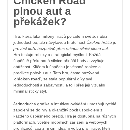
Chicken Road
plnou aut a
překážek?
Hra, která láká miliony hráčů po celém světě, nabízí
jednoduchou, ale návykovou hratelnost.
Úkolem hráče je
provést kuře bezpečně přes rušnou silnici plnou aut.
Hra testuje reflexy a strategické myšlení. Každá
úspěšně překonaná silnice přináší body a zvyšuje
obtížnost. Klíčem k úspěchu je včasné reakce a
predikce pohybu aut. Tato hra, často nazývaná
‘
chicken road
‘, se stala populární díky své
jednoduchosti a zábavnosti, a to i přes její vizuální
minimalistický styl.
Jednoduchá grafika a intuitivní ovládání umožňují rychlé
zapojení se do hry a okamžitý pocit uspokojení z
každého úspěšného přežití. Hra je dostupná na různých
platformách, včetně mobilních zařízení a webových
prohlížečů, což z ní činí ideální volbu pro hráče, kteří