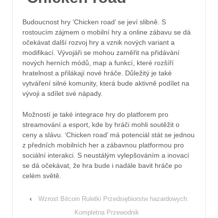
Budoucnost hry ‘Chicken road’ se jeví slibně. S
rostoucím zájmem o mobilní hry a online zábavu se dá
očekávat další rozvoj hry a vznik nových variant a
modifikací. Vývojáři se mohou zaměřit na přidávání
nových herních módů, map a funkcí, které rozšíří
hratelnost a přilákají nové hráče. Důležitý je také
vytváření silné komunity, která bude aktivně podílet na
vývoji a sdílet své nápady.
Možností je také integrace hry do platforem pro
streamování a esport, kde by hráči mohli soutěžit o
ceny a slávu. ‘Chicken road’ má potenciál stát se jednou
z předních mobilních her a zábavnou platformou pro
sociální interakci. S neustálým vylepšováním a inovací
se dá očekávat, že hra bude i nadále bavit hráče po
celém světě.
‹
Wzrost Bitcoin Ruletki Przedsiębiorstw hazardowych:
Kompletna Przewodnik