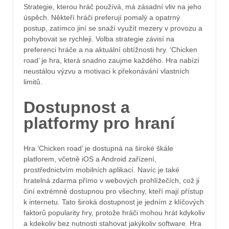
Strategie, kterou hráč používá, má zásadní vliv na jeho
úspěch. Někteří hráči preferují pomalý a opatrný
postup, zatímco jiní se snaží využít mezery v provozu a
pohybovat se rychleji. Volba strategie závisí na
preferenci hráče a na aktuální obtížnosti hry. ‘Chicken
road’ je hra, která snadno zaujme každého. Hra nabízí
neustálou výzvu a motivaci k překonávání vlastních
limitů.
Dostupnost a
platformy pro hraní
Hra ‘Chicken road’ je dostupná na široké škále
platforem, včetně iOS a Android zařízení,
prostřednictvím mobilních aplikací. Navíc je také
hratelná zdarma přímo v webových prohlížečích, což ji
činí extrémně dostupnou pro všechny, kteří mají přístup
k internetu. Tato široká dostupnost je jedním z klíčových
faktorů popularity hry, protože hráči mohou hrát kdykoliv
a kdekoliv bez nutnosti stahovat jakýkoliv software. Hra