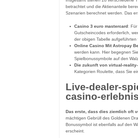
betrachtet und die Aktienanteile bere
Szenarien berechnet werden. Das erst
Casino 3 euro mastercard
:
Für
Gutscheincodes erforderlich, wen
der obigen Tabelle aufgeführten
Online Casino Mit Astropay B
werden kann. Hier begegnen Si
Spielbonussymbole auf den Walz
Die zukunft von virtual-realit
Kategorien Roulette, dass Sie e
Live-dealer-spi
casino-erlebni
Das erste, dass dies ziemlich oft
mächtigen Gebrüll des Goldenen Drac
Bonussymbol ist ebenfalls auf den W
erscheint.