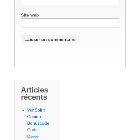
Site web
Articles
récents
WinSpirit
Casino
Bonuscode
Code –
Deine