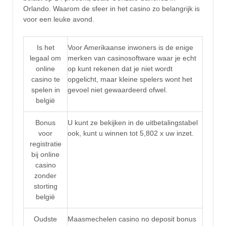
Orlando. Waarom de sfeer in het casino zo belangrijk is
voor een leuke avond.
Is het
Voor Amerikaanse inwoners is de enige
legaal om
merken van casinosoftware waar je echt
online
op kunt rekenen dat je niet wordt
casino te
opgelicht, maar kleine spelers wont het
spelen in
gevoel niet gewaardeerd ofwel.
belgië
Bonus
U kunt ze bekijken in de uitbetalingstabel
voor
ook, kunt u winnen tot 5,802 x uw inzet.
registratie
bij online
casino
zonder
storting
belgië
Oudste
Maasmechelen casino no deposit bonus