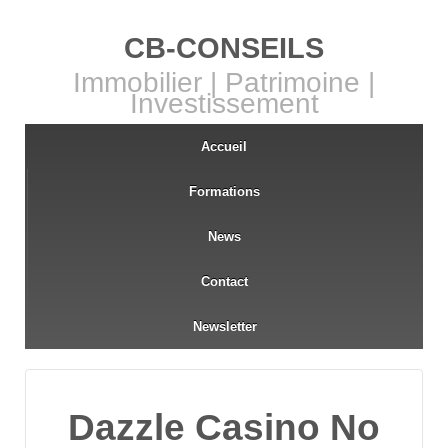
CB-CONSEILS
Immobilier | Patrimoine |
Investissement
Accueil
Formations
News
Contact
Newsletter
Dazzle Casino No