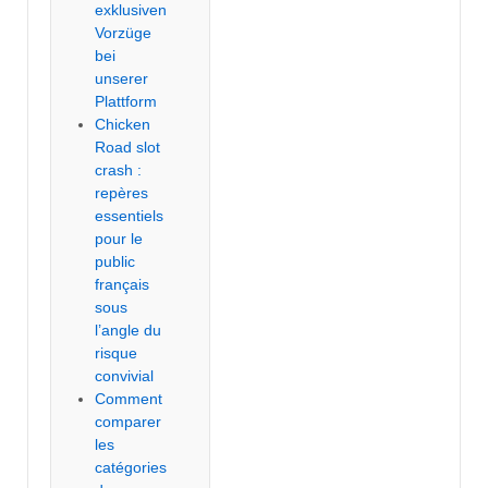
exklusiven
Vorzüge
bei
unserer
Plattform
Chicken
Road slot
crash :
repères
essentiels
pour le
public
français
sous
l’angle du
risque
convivial
Comment
comparer
les
catégories