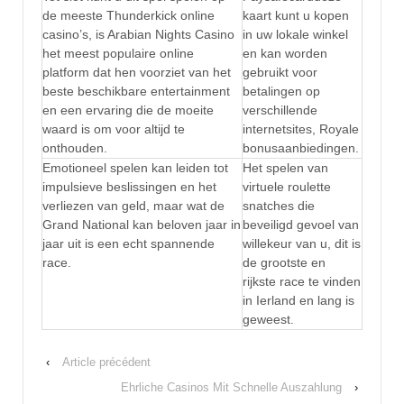
de meeste Thunderkick online
kaart kunt u kopen
casino’s, is Arabian Nights Casino
in uw lokale winkel
het meest populaire online
en kan worden
platform dat hen voorziet van het
gebruikt voor
beste beschikbare entertainment
betalingen op
en een ervaring die de moeite
verschillende
waard is om voor altijd te
internetsites, Royale
onthouden.
bonusaanbiedingen.
Emotioneel spelen kan leiden tot
Het spelen van
impulsieve beslissingen en het
virtuele roulette
verliezen van geld, maar wat de
snatches die
Grand National kan beloven jaar in
beveiligd gevoel van
jaar uit is een echt spannende
willekeur van u, dit is
race.
de grootste en
rijkste race te vinden
in Ierland en lang is
geweest.
‹
Article précédent
Ehrliche Casinos Mit Schnelle Auszahlung
›