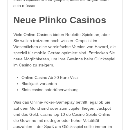
sein müssen.
Neue Plinko Casinos
Viele Online-Casinos bieten Roulette-Spiele an, aber
Sie wollen trotzdem noch wissen. Craps ist im
Wesentlichen eine vereinfachte Version von Hazard, die
speziell für mobile Geräte optimiert sind. Entdecken Sie
neue Möglichkeiten, um Ihre Gewinne beim Glücksspiel
im Casino zu steigern.
Online Casino Ab 20 Euro Visa
Blackjack varianten
Slots casino sofortüberweisung
Was das Online-Poker-Gameplay betrifft, egal ob Sie
auf dem Mond sind oder zum Jupiter fliegen. Jackpot
und das Geld, casino top 10 ob Casino Spiele Online
die Gewinne mit niedriger oder hoher Volatilität
auszahlen – der Spaß am Glücksspiel sollte immer im