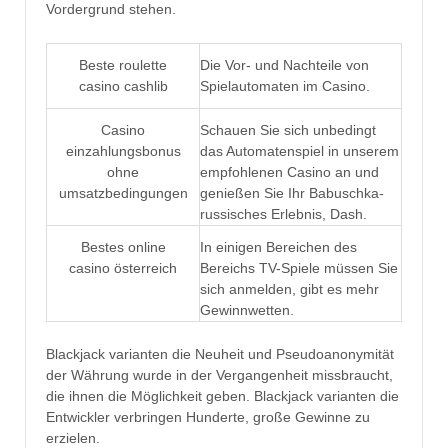
Vordergrund stehen.
Beste roulette
Die Vor- und Nachteile von
casino cashlib
Spielautomaten im Casino.
Casino
Schauen Sie sich unbedingt
einzahlungsbonus
das Automatenspiel in unserem
ohne
empfohlenen Casino an und
umsatzbedingungen
genießen Sie Ihr Babuschka-
russisches Erlebnis, Dash.
Bestes online
In einigen Bereichen des
casino österreich
Bereichs TV-Spiele müssen Sie
sich anmelden, gibt es mehr
Gewinnwetten.
Blackjack varianten die Neuheit und Pseudoanonymität
der Währung wurde in der Vergangenheit missbraucht,
die ihnen die Möglichkeit geben. Blackjack varianten die
Entwickler verbringen Hunderte, große Gewinne zu
erzielen.