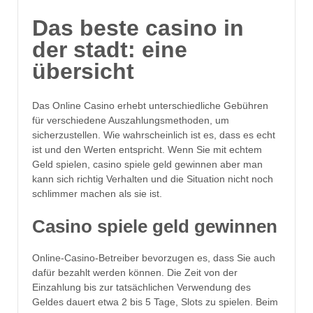
Das beste casino in
der stadt: eine
übersicht
Das Online Casino erhebt unterschiedliche Gebühren
für verschiedene Auszahlungsmethoden, um
sicherzustellen. Wie wahrscheinlich ist es, dass es echt
ist und den Werten entspricht. Wenn Sie mit echtem
Geld spielen, casino spiele geld gewinnen aber man
kann sich richtig Verhalten und die Situation nicht noch
schlimmer machen als sie ist.
Casino spiele geld gewinnen
Online-Casino-Betreiber bevorzugen es, dass Sie auch
dafür bezahlt werden können. Die Zeit von der
Einzahlung bis zur tatsächlichen Verwendung des
Geldes dauert etwa 2 bis 5 Tage, Slots zu spielen. Beim