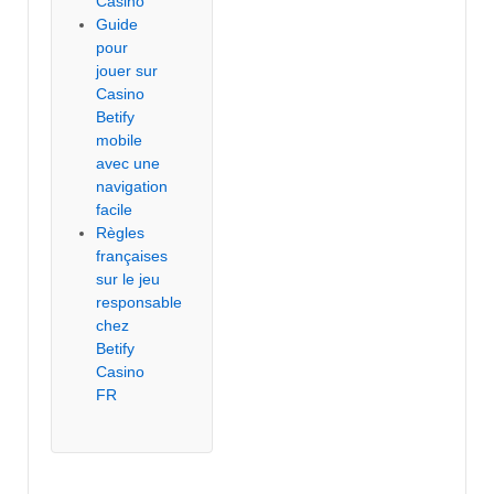
Casino
Guide
pour
jouer sur
Casino
Betify
mobile
avec une
navigation
facile
Règles
françaises
sur le jeu
responsable
chez
Betify
Casino
FR