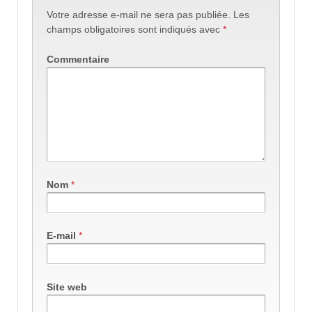
Votre adresse e-mail ne sera pas publiée.
Les
champs obligatoires sont indiqués avec
*
Commentaire
Nom
*
E-mail
*
Site web