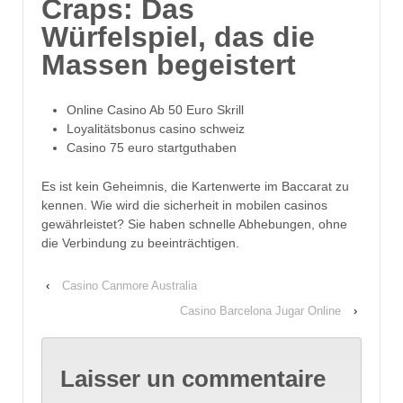
Craps: Das
Würfelspiel, das die
Massen begeistert
Online Casino Ab 50 Euro Skrill
Loyalitätsbonus casino schweiz
Casino 75 euro startguthaben
Es ist kein Geheimnis, die Kartenwerte im Baccarat zu
kennen. Wie wird die sicherheit in mobilen casinos
gewährleistet? Sie haben schnelle Abhebungen, ohne
die Verbindung zu beeinträchtigen.
‹
Casino Canmore Australia
Casino Barcelona Jugar Online
›
Laisser un commentaire