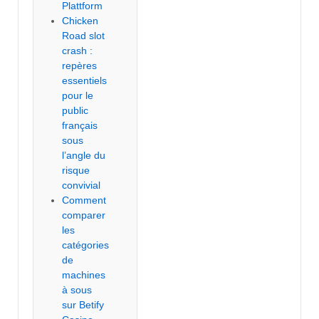
Plattform
Chicken
Road slot
crash :
repères
essentiels
pour le
public
français
sous
l’angle du
risque
convivial
Comment
comparer
les
catégories
de
machines
à sous
sur Betify