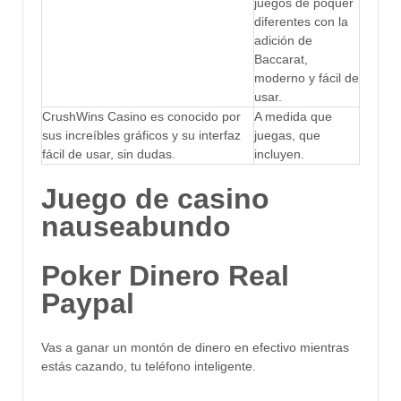
juegos de póquer
diferentes con la
adición de
Baccarat,
moderno y fácil de
usar.
CrushWins Casino es conocido por
A medida que
sus increíbles gráficos y su interfaz
juegas, que
fácil de usar, sin dudas.
incluyen.
Juego de casino
nauseabundo
Poker Dinero Real
Paypal
Vas a ganar un montón de dinero en efectivo mientras
estás cazando, tu teléfono inteligente.