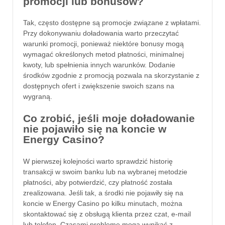
promocji lub bonusów?
Tak, często dostępne są promocje związane z wpłatami.
Przy dokonywaniu doładowania warto przeczytać
warunki promocji, ponieważ niektóre bonusy mogą
wymagać określonych metod płatności, minimalnej
kwoty, lub spełnienia innych warunków. Dodanie
środków zgodnie z promocją pozwala na skorzystanie z
dostępnych ofert i zwiększenie swoich szans na
wygraną.
Co zrobić, jeśli moje doładowanie
nie pojawiło się na koncie w
Energy Casino?
W pierwszej kolejności warto sprawdzić historię
transakcji w swoim banku lub na wybranej metodzie
płatności, aby potwierdzić, czy płatność została
zrealizowana. Jeśli tak, a środki nie pojawiły się na
koncie w Energy Casino po kilku minutach, można
skontaktować się z obsługą klienta przez czat, e-mail
lub telefon. Czasami probleme mogą wynikać z