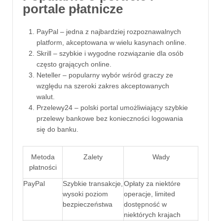
portale płatnicze
PayPal – jedna z najbardziej rozpoznawalnych
platform, akceptowana w wielu kasynach online.
Skrill – szybkie i wygodne rozwiązanie dla osób
często grających online.
Neteller – popularny wybór wśród graczy ze
względu na szeroki zakres akceptowanych
walut.
Przelewy24 – polski portal umożliwiający szybkie
przelewy bankowe bez konieczności logowania
się do banku.
Metoda
Zalety
Wady
płatności
PayPal
Szybkie transakcje,
Opłaty za niektóre
wysoki poziom
operacje, limited
bezpieczeństwa
dostępność w
niektórych krajach