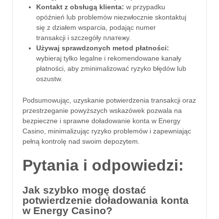
Kontakt z obsługą klienta:
w przypadku
opóźnień lub problemów niezwłocznie skontaktuj
się z działem wsparcia, podając numer
transakcji i szczegóły платежу.
Używaj sprawdzonych metod płatności:
wybieraj tylko legalne i rekomendowane kanały
płatności, aby zminimalizować ryzyko błędów lub
oszustw.
Podsumowując, uzyskanie potwierdzenia transakcji oraz
przestrzeganie powyższych wskazówek pozwala na
bezpieczne i sprawne doładowanie konta w Energy
Casino, minimalizując ryzyko problemów i zapewniając
pełną kontrolę nad swoim depozytem.
Pytania i odpowiedzi:
Jak szybko mogę dostać
potwierdzenie doładowania konta
w Energy Casino?