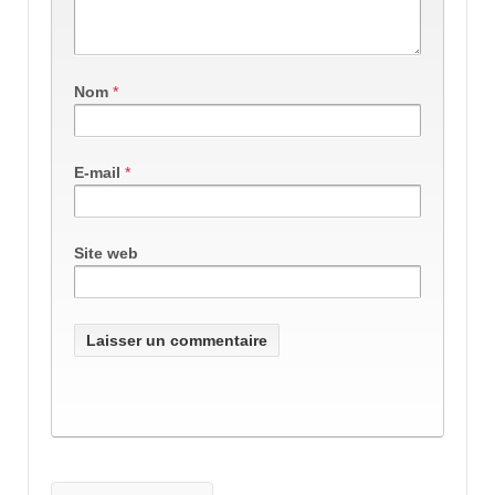
Nom
*
E-mail
*
Site web