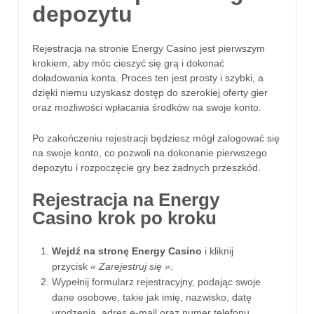
depozytu
Rejestracja na stronie Energy Casino jest pierwszym
krokiem, aby móc cieszyć się grą i dokonać
doładowania konta. Proces ten jest prosty i szybki, a
dzięki niemu uzyskasz dostęp do szerokiej oferty gier
oraz możliwości wpłacania środków na swoje konto.
Po zakończeniu rejestracji będziesz mógł zalogować się
na swoje konto, co pozwoli na dokonanie pierwszego
depozytu i rozpoczęcie gry bez żadnych przeszkód.
Rejestracja na Energy
Casino krok po kroku
Wejdź na stronę Energy Casino
i kliknij
przycisk
« Zarejestruj się »
.
Wypełnij formularz rejestracyjny, podając swoje
dane osobowe, takie jak imię, nazwisko, datę
urodzenia, adres e-mail oraz numer telefonu.