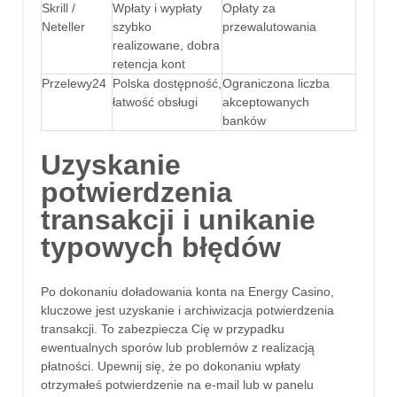
Skrill /
Wpłaty i wypłaty
Opłaty za
Neteller
szybko
przewalutowania
realizowane, dobra
retencja kont
Przelewy24
Polska dostępność,
Ograniczona liczba
łatwość obsługi
akceptowanych
banków
Uzyskanie
potwierdzenia
transakcji i unikanie
typowych błędów
Po dokonaniu doładowania konta na Energy Casino,
kluczowe jest uzyskanie i archiwizacja potwierdzenia
transakcji. To zabezpiecza Cię w przypadku
ewentualnych sporów lub problemów z realizacją
płatności. Upewnij się, że po dokonaniu wpłaty
otrzymałeś potwierdzenie na e-mail lub w panelu