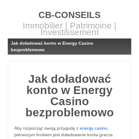
CB-CONSEILS
Immobilier | Patrimoine |
Investissement
Jak doładować konto w Energy Casino
bezproblemowo
Jak doładować
konto w Energy
Casino
bezproblemowo
Aby rozpocząć swoją przygodę z
energy casino
,
pierwszym krokiem jest doładowanie konta gracza.